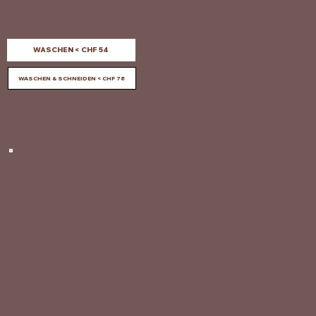
WASCHEN < CHF 54
WASCHEN & SCHNEIDEN < CHF 78