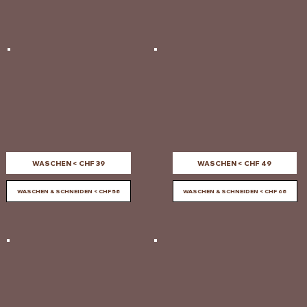
WASCHEN < CHF 39
WASCHEN < CHF 49
WASCHEN & SCHNEIDEN < CHF 58
WASCHEN & SCHNEIDEN < CHF 68