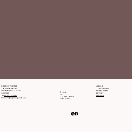
DOG SHOP PARADISE
VERSAND
VIA SAN SALVATORE 2
COOKIES & AGB'S
6900 PARADISO - LUGANO
BESTIMMUNGEN
© 2024
SCHWEIZ
KONTAKT
by
Tel:
+41912248400
IMPRESSUM
DOG SHOP PARADISE
Email:
info@dog-shop-paradise.ch
- 7ART STUDIO