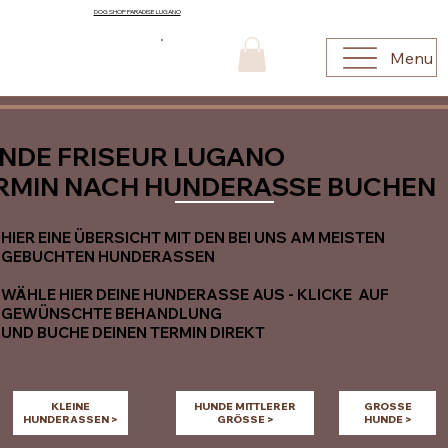
DOG SHOP PARADISE LUGANO
Menu
NDE FRISEUR LUGANO
RMIN NACH HUNDERASSE BUCHEN
HIER EINE ÜBERSICHT MIT DEN BEI UNS AM MEISTEN
GEBUCHTEN HUNDERASSEN
WÄHLE HIER DEINE HUNDERASSE AUS - KLICKE AUF
GEWÜNSCHTE BEHANDLUNG
UND BUCHE DEINEN TERMIN DIREKT
KLEINE
HUNDE MITTLERER
GROSSE
HUNDERASSEN >
GRÖSSE >
HUNDE >