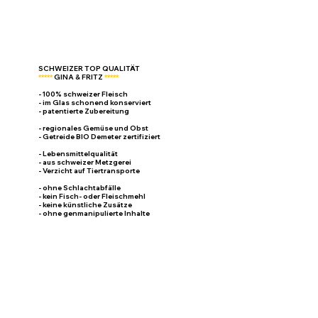
SCHWEIZER TOP QUALITÄT
*****
GINA & FRITZ
*****
- 100% schweizer Fleisch
- im Glas schonend konserviert
- patentierte Zubereitung
- regionales Gemüse und Obst
- Getreide BIO Demeter zertifiziert
- Lebensmittelqualität
- aus schweizer Metzgerei
- Verzicht auf Tiertransporte
- ohne Schlachtabfälle
- kein Fisch- oder Fleischmehl
- keine künstliche Zusätze
- ohne genmanipulierte Inhalte