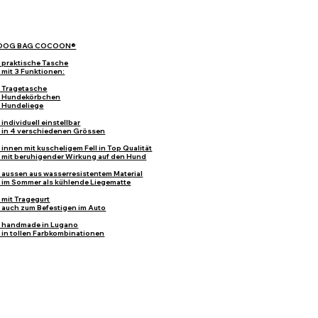
DOG BAG COCOON®
- praktische Tasche
- mit 3 Funktionen:
- Tragetasche
- Hundekörbchen
- Hundeliege
- individuell einstellbar
- in 4 verschiedenen Grössen
- innen mit kuscheligem Fell in Top Qualität
- mit beruhigender Wirkung auf den Hund
- aussen aus wasserresistentem Material
- im Sommer als kühlende Liegematte
- mit Tragegurt
- auch zum Befestigen im Auto
- handmade in Lugano
- in tollen Farbkombinationen