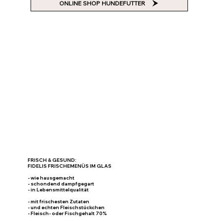
ONLINE SHOP HUNDEFUTTER
FRISCH & GESUND:
FIDELIS FRISCHEMENÜS IM GLAS
- wie hausgemacht
- schondend dampfgegart
- in Lebensmittelqualität
- mit frischesten Zutaten
- und echten Fleischstückchen
- Fleisch- oder Fischgehalt 70%