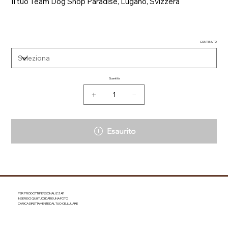
Il tuo Team Dog Shop Paradise, Lugano, Svizzera
CONTENUTO
Quantità
Esaurito
PER PRODOTTI PERSONALIZZATI
INSERISCI QUI I TUOI DATI E UNA FOTO
CARICA DIRETTAMENTE DAL TUO CELLULARE