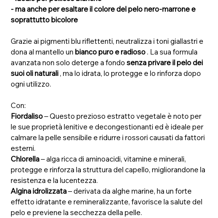
- ma anche per esaltare il colore del pelo nero-marrone e
soprattutto bicolore
Grazie ai pigmenti blu riflettenti, neutralizza i toni giallastri e
dona al mantello un
bianco puro e radioso
. La sua formula
avanzata non solo deterge a fondo
senza privare il pelo dei
suoi oli naturali
, ma lo idrata, lo protegge e lo rinforza dopo
ogni utilizzo.
Con:
Fiordaliso
– Questo prezioso estratto vegetale è noto per
le sue proprietà lenitive e decongestionanti ed è ideale per
calmare la pelle sensibile e ridurre i rossori causati da fattori
esterni.
Chlorella
– alga ricca di aminoacidi, vitamine e minerali,
protegge e rinforza la struttura del capello, migliorandone la
resistenza e la lucentezza.
Algina idrolizzata
– derivata da alghe marine, ha un forte
effetto idratante e remineralizzante, favorisce la salute del
pelo e previene la secchezza della pelle.