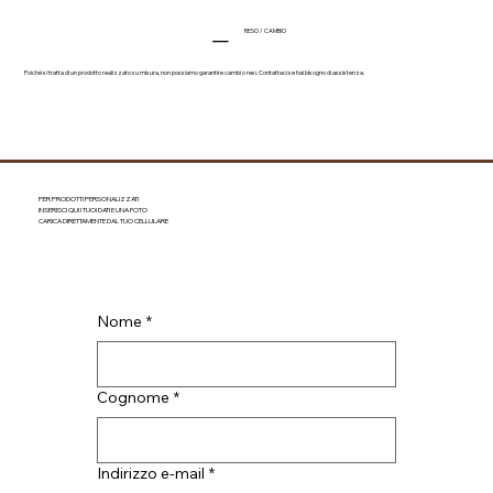
RESO / CAMBIO
Poiché si tratta di un prodotto realizzato su misura, non possiamo garantire cambi o resi. Contattaci se hai bisogno di assistenza.
PER PRODOTTI PERSONALIZZATI
INSERISCI QUI I TUOI DATI E UNA FOTO
CARICA DIRETTAMENTE DAL TUO CELLULARE
Nome
*
Cognome
*
Indirizzo e-mail
*