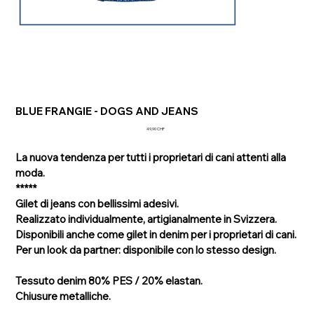
BLUE FRANGIE - DOGS AND JEANS
Prezzo
49,90 CHF
La nuova tendenza per tutti i proprietari di cani attenti alla
moda.
*****
Gilet di jeans con bellissimi adesivi.
Realizzato individualmente, artigianalmente in Svizzera.
Disponibili anche come gilet in denim per i proprietari di cani.
Per un look da partner: disponibile con lo stesso design.
Tessuto denim 80% PES / 20% elastan.
Chiusure metalliche.