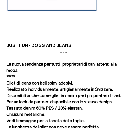
JUST FUN - DOGS AND JEANS
Prezzo
49,90 CHF
La nuova tendenza per tutti i proprietari di cani attenti alla
moda.
*****
Gilet di jeans con bellissimi adesivi.
Realizzato individualmente, artigianalmente in Svizzera.
Disponibili anche come gilet in denim per i proprietari di cani.
Per un look da partner: disponibile con lo stesso design.
Tessuto denim 80% PES / 20% elastan.
Chiusure metalliche.
Vedi l'immagine per la tabella delle taglie.
La lunghezza del gilet non deve essere perfetta.