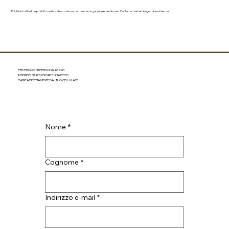
Poiché si tratta di un prodotto realizzato su misura, non possiamo garantire cambi o resi. Contattaci se hai bisogno di assistenza.
PER PRODOTTI PERSONALIZZATI
INSERISCI QUI I TUOI DATI E UNA FOTO
CARICA DIRETTAMENTE DAL TUO CELLULARE
Nome
*
Cognome
*
Indirizzo e-mail
*