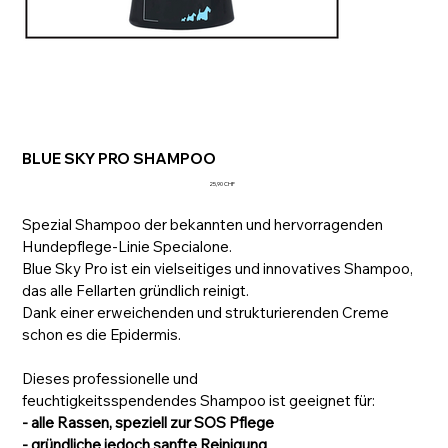
BLUE SKY PRO SHAMPOO
Preis
25,90 CHF
Spezial Shampoo der bekannten und hervorragenden
Hundepflege-Linie Specialone.
Blue Sky Pro ist ein vielseitiges und innovatives Shampoo,
das alle Fellarten gründlich reinigt.
Dank einer erweichenden und strukturierenden Creme
schon es die Epidermis.
Dieses professionelle und
feuchtigkeitsspendendes Shampoo ist geeignet für:
- alle Rassen, speziell zur SOS Pflege
- gründliche jedoch sanfte Reinigung