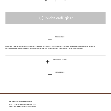
Nicht verfügbar
PRODUKTINFO
Das ist ein Produktdetail. Füge hier Informationen zu deinem Produkt hinzu, z. B. Informationen zu Größen und Materialien sowie allgemeine Pflege- und
Reinigungshinweise. Es ist ein idealer Ort, um zu beschreiben, was das Produkt besonders macht und wie Kunden davon profitieren.
RÜCKGABERICHTLINIE
VERSANDINFO
FÜR PERSONALISIERTE PRODUKTE
HIER IHRE DATEN EINGEBEN UND EIN FOTO
DIREKT VON IHREM HANDY HOCHLADEN