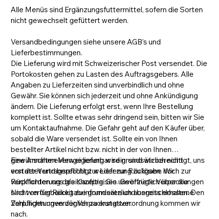
Alle Menüs sind Ergänzungsfuttermittel, sofern die Sorten
nicht gewechselt gefüttert werden.
Versandbedingungen siehe unsere AGB's und
Lieferbestimmungen.
Die Lieferung wird mit Schweizerischer Post versendet. Die
Portokosten gehen zu Lasten des Auftragsgebers. Alle
Angaben zu Lieferzeiten sind unverbindlich und ohne
Gewähr. Sie können sich jederzeit und ohne Ankündigung
ändern. Die Lieferung erfolgt erst, wenn Ihre Bestellung
komplett ist. Sollte etwas sehr dringend sein, bitten wir Sie
um Kontaktaufnahme. Die Gefahr geht auf den Käufer über,
sobald die Ware versendet ist. Sollte ein von Ihnen
bestellter Artikel nicht bzw. nicht in der von Ihnen
gewünschten Menge lieferbar sein, sind wir berechtigt, uns
Eine Annahmeverweigerung wird grundsätzlich nicht
von der Vertragspflicht zur Lieferung zu lösen. Wir
erstattet und berechtigt weder zur Rückgabe noch zur
verpflichten uns gleichzeitig, Sie unverzüglich über die
Rückforderung des Kaufpreises. Geöffnete Verpackungen
Nichtverfügbarkeit zu informieren und bereits erhaltene
sind von der Rückgabe grundsätzlich ausgeschlossen. Den
Zahlungen unverzüglich zu erstatten.
Verpflichtungen der Verpackungsverordnung kommen wir
nach.