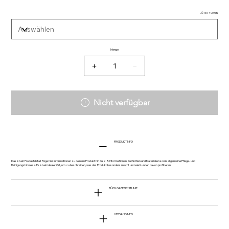
🫙 6 x 400 GR.
Menge
Nicht verfügbar
PRODUKTINFO
Das ist ein Produktdetail. Füge hier Informationen zu deinem Produkt hinzu, z. B. Informationen zu Größen und Materialien sowie allgemeine Pflege- und
Reinigungshinweise. Es ist ein idealer Ort, um zu beschreiben, was das Produkt besonders macht und wie Kunden davon profitieren.
RÜCKGABERICHTLINIE
VERSANDINFO