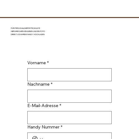
FÜR PERSONALISIERTE PRODUKTE
HIER IHRE DATEN EINGEBEN UND EIN FOTO
DIREKT VON IHREM HANDY HOCHLADEN
Vorname
*
Nachname
*
E-Mail-Adresse
*
Handy Nummer
*