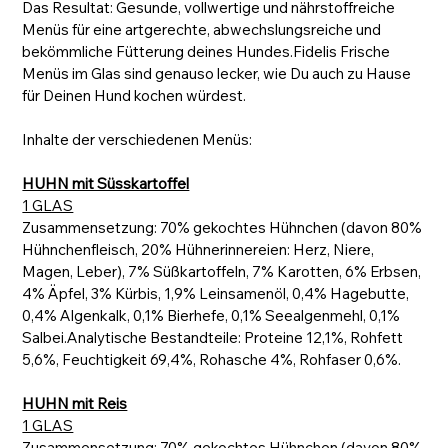
Das Resultat: Gesunde, vollwertige und nährstoffreiche
Menüs für eine artgerechte, abwechslungsreiche und
bekömmliche Fütterung deines Hundes.Fidelis Frische
Menüs im Glas sind genauso lecker, wie Du auch zu Hause
für Deinen Hund kochen würdest.
Inhalte der verschiedenen Menüs:
HUHN mit Süsskartoffel
1 GLAS
Zusammensetzung: 70% gekochtes Hühnchen (davon 80%
Hühnchenfleisch, 20% Hühnerinnereien: Herz, Niere,
Magen, Leber), 7% Süßkartoffeln, 7% Karotten, 6% Erbsen,
4% Äpfel, 3% Kürbis, 1,9% Leinsamenöl, 0,4% Hagebutte,
0,4% Algenkalk, 0,1% Bierhefe, 0,1% Seealgenmehl, 0,1%
Salbei.Analytische Bestandteile: Proteine 12,1%, Rohfett
5,6%, Feuchtigkeit 69,4%, Rohasche 4%, Rohfaser 0,6%.
HUHN mit Reis
1 GLAS
Zusammensetzung: 70% gekochtes Hühnchen (davon 80%