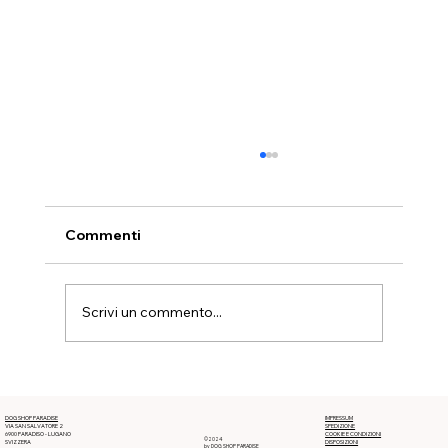
Commenti
Nala - la mia infermiera
Scrivi un commento...
DOG SHOP PARADISE
IMPRESSUM
VIA SAN SALVATORE 2
SPEDIZIONE
6900 PARADISO - LUGANO
COOKIE E CONDIZIONI
©2024
SVIZZERA
DISPOSIZIONI
by DOG SHOP PARADISE