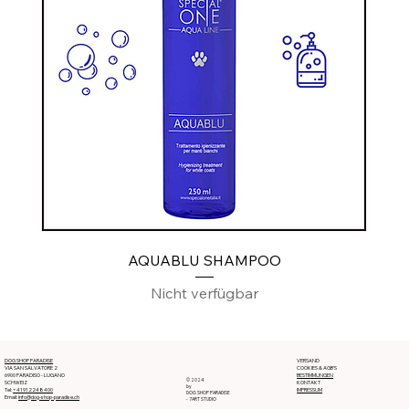
AQUABLU SHAMPOO
Nicht verfügbar
DOG SHOP PARADISE
VERSAND
VIA SAN SALVATORE 2
COOKIES & AGB'S
6900 PARADISO - LUGANO
BESTIMMUNGEN
© 2024
SCHWEIZ
KONTAKT
by
Tel:
+41912248400
IMPRESSUM
DOG SHOP PARADISE
Email:
info@dog-shop-paradise.ch
- 7ART STUDIO